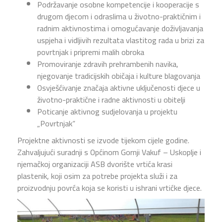
Podržavanje osobne kompetencije i kooperacije s
drugom djecom i odraslima u životno-praktičnim i
radnim aktivnostima i omogućavanje doživljavanja
uspjeha i vidljivih rezultata vlastitog rada u brizi za
povrtnjak i pripremi malih obroka
Promoviranje zdravih prehrambenih navika,
njegovanje tradicijskih običaja i kulture blagovanja
Osvješćivanje značaja aktivne uključenosti djece u
životno-praktične i radne aktivnosti u obitelji
Poticanje aktivnog sudjelovanja u projektu
„Povrtnjak“
Projektne aktivnosti se izvode tijekom cijele godine.
Zahvaljujući suradnji s Općinom Gornji Vakuf – Uskoplje i
njemačkoj organizaciji ASB dvorište vrtića krasi
plastenik, koji osim za potrebe projekta služi i za
proizvodnju povrća koja se koristi u ishrani vrtićke djece.