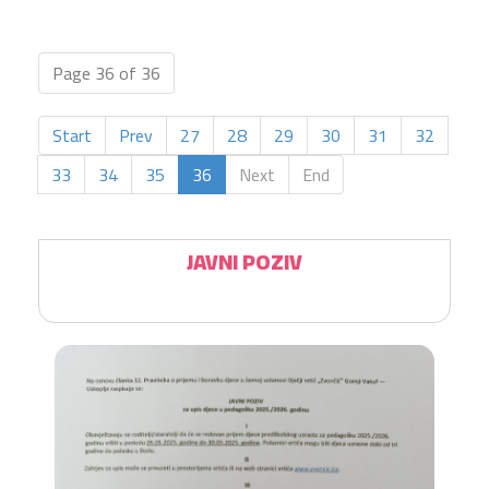
Page 36 of 36
Start
Prev
27
28
29
30
31
32
33
34
35
36
Next
End
JAVNI POZIV