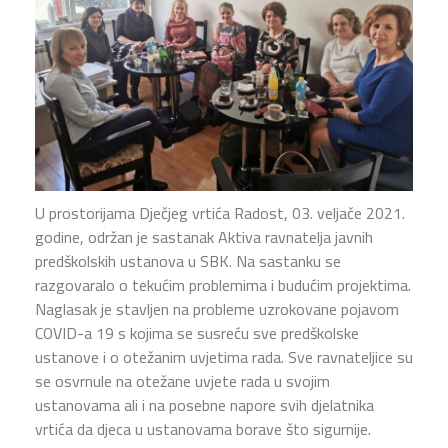
U prostorijama Dječjeg vrtića Radost, 03. veljače 2021.
godine, održan je sastanak Aktiva ravnatelja javnih
predškolskih ustanova u SBK. Na sastanku se
razgovaralo o tekućim problemima i budućim projektima.
Naglasak je stavljen na probleme uzrokovane pojavom
COVID-a 19 s kojima se susreću sve predškolske
ustanove i o otežanim uvjetima rada. Sve ravnateljice su
se osvrnule na otežane uvjete rada u svojim
ustanovama ali i na posebne napore svih djelatnika
vrtića da djeca u ustanovama borave što sigurnije.