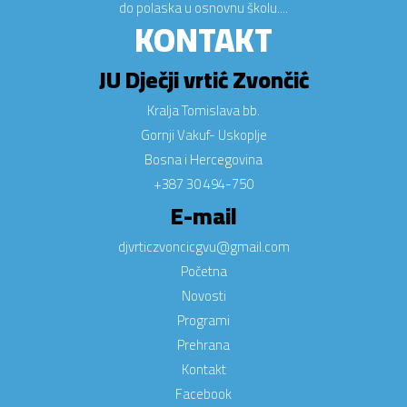
do polaska u osnovnu školu....
KONTAKT
JU Dječji vrtić Zvončić
Kralja Tomislava bb.
Gornji Vakuf- Uskoplje
Bosna i Hercegovina
+387 30 494-750
E-mail
djvrticzvoncicgvu@gmail.com
Početna
Novosti
Programi
Prehrana
Kontakt
Facebook