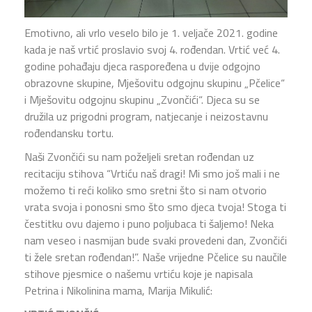
Emotivno, ali vrlo veselo bilo je 1. veljače 2021. godine
kada je naš vrtić proslavio svoj 4. rođendan. Vrtić već 4.
godine pohađaju djeca raspoređena u dvije odgojno
obrazovne skupine, Mješovitu odgojnu skupinu „Pčelice“
i Mješovitu odgojnu skupinu „Zvončići“. Djeca su se
družila uz prigodni program, natjecanje i neizostavnu
rođendansku tortu.
Naši Zvončići su nam poželjeli sretan rođendan uz
recitaciju stihova “Vrtiću naš dragi! Mi smo još mali i ne
možemo ti reći koliko smo sretni što si nam otvorio
vrata svoja i ponosni smo što smo djeca tvoja! Stoga ti
čestitku ovu dajemo i puno poljubaca ti šaljemo! Neka
nam veseo i nasmijan bude svaki provedeni dan, Zvončići
ti žele sretan rođendan!”. Naše vrijedne Pčelice su naučile
stihove pjesmice o našemu vrtiću koje je napisala
Petrina i Nikolinina mama, Marija Mikulić: