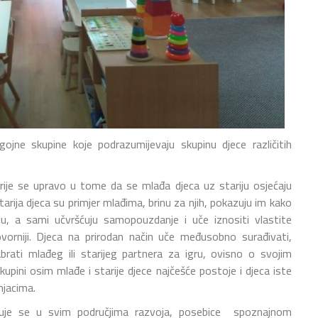
jne skupine koje podrazumijevaju skupinu djece različitih
rije se upravo u tome da se mlađa djeca uz stariju osjećaju
 Starija djeca su primjer mlađima, brinu za njih, pokazuju im kako
u, a sami učvršćuju samopouzdanje i uče iznositi vlastite
govorniji. Djeca na prirodan način uče međusobno surađivati,
brati mlađeg ili starijeg partnera za igru, ovisno o svojim
upini osim mlađe i starije djece najčešće postoje i djeca iste
njacima.
čituje se u svim područjima razvoja, posebice spoznajnom