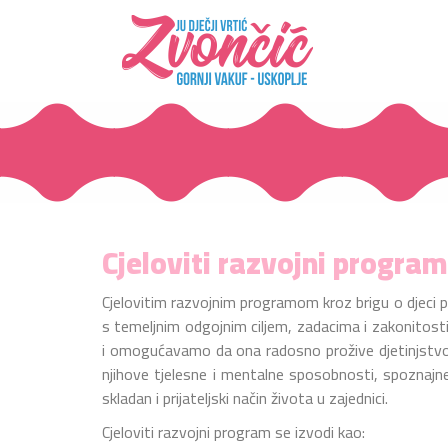
Cjeloviti razvojni program
Cjelovitim razvojnim programom kroz brigu o djeci 
s temeljnim odgojnim ciljem, zadacima i zakonitost
i omogućavamo da ona radosno prožive djetinjstvo, 
njihove tjelesne i mentalne sposobnosti, spoznajne
skladan i prijateljski način života u zajednici.
Cjeloviti razvojni program se izvodi kao: