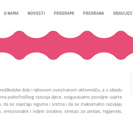
O NAMA
NOVOSTI
PROGRAMI
PREHRANA
OBAVIJES
predškolske dobi i njihovom svestranom aktivnošću, a u skladu
ima psihofizičkog razvoja djece, osiguravamo povoljne uvjete
da se osjećaju sigurna i sretna i da se maksimalno razvijaju
, emocionalne i voljne osobine, smisao za uredan, higijenski,