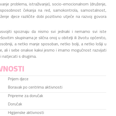
ešavanje problema, istraživanje), socio-emocionalnom (druženje,
, sposobnost čekanja na red, samokontrola, samostalnost,
uženje djece različite dobi pozitivno utječe na razvoj govora
vojiti spoznaju da nismo svi jednaki i nemamo svi iste
vitim skupinama je slična onoj u obitelji ili životu općenito,
osobniji, a netko manje sposoban, netko bolji, a netko lošiji u
ge, ali i sebe onakve kakvi jesmo i imamo mogućnost razvijati
i natjecati s drugima.
VNOSTI
Prijem djece
Boravak po centrima aktivnosti
Pripreme za doručak
Doručak
Higijenske aktivnosti