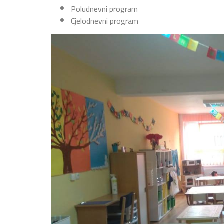
Poludnevni program
Cjelodnevni program