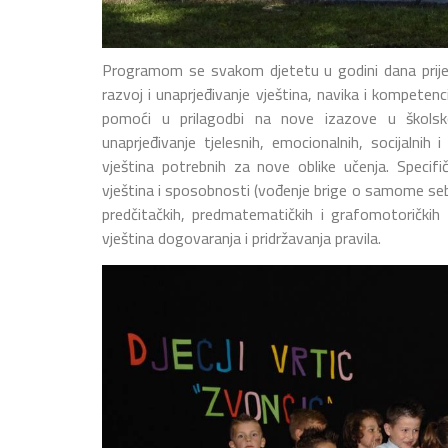
Programom se svakom djetetu u godini dana prije 
razvoj i unaprjeđivanje vještina, navika i kompetenc
pomoći u prilagodbi na nove izazove u školsk
unaprjeđivanje tjelesnih, emocionalnih, socijalnih 
vještina potrebnih za nove oblike učenja. Specif
vještina i sposobnosti (vođenje brige o samome sebi, 
predčitačkih, predmatematičkih i grafomotoričkih 
vještina dogovaranja i pridržavanja pravila.