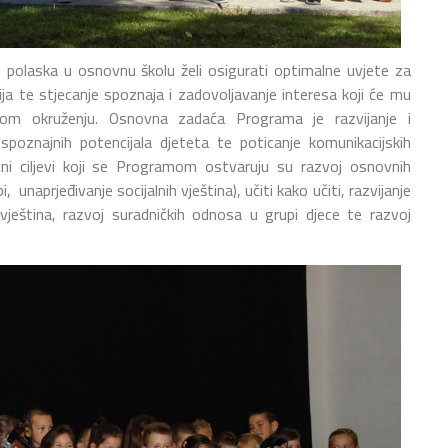
polaska u osnovnu školu želi osigurati optimalne uvjete za
ija te stjecanje spoznaja i zadovoljavanje interesa koji će mu
om okruženju. Osnovna zadaća Programa je razvijanje i
i spoznajnih potencijala djeteta te poticanje komunikacijskih
ični ciljevi koji se Programom ostvaruju su razvoj osnovnih
unaprjeđivanje socijalnih vještina), učiti kako učiti, razvijanje
vještina, razvoj suradničkih odnosa u grupi djece te razvoj