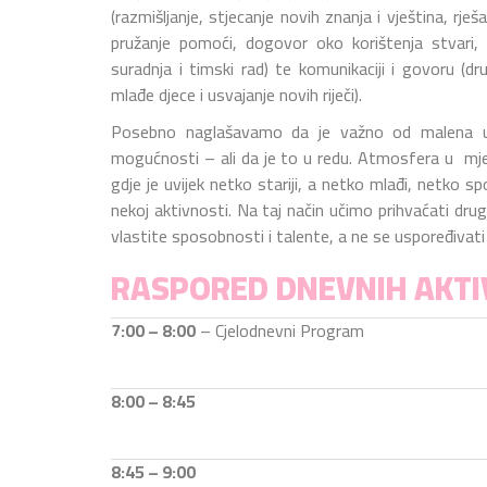
(razmišljanje, stjecanje novih znanja i vještina, rj
pružanje pomoći, dogovor oko korištenja stvari
suradnja i timski rad) te komunikaciji i govoru (dr
mlađe djece i usvajanje novih riječi).
Posebno naglašavamo da je važno od malena us
mogućnosti – ali da je to u redu. Atmosfera u mješo
gdje je uvijek netko stariji, a netko mlađi, netko sp
nekoj aktivnosti. Na taj način učimo prihvaćati dru
vlastite sposobnosti i talente, a ne se uspoređivati 
RASPORED DNEVNIH AKTI
7:00 – 8:00
– Cjelodnevni Program
8:00 – 8:45
8:45 – 9:00