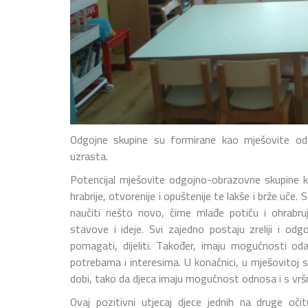
Odgojne skupine su formirane kao mješovite odgo
uzrasta.
Potencijal mješovite odgojno-obrazovne skupine k
hrabrije, otvorenije i opuštenije te lakše i brže uče.
naučiti nešto novo, čime mlađe potiču i ohrabruj
stavove i ideje. Svi zajedno postaju zreliji i od
pomagati, dijeliti. Također, imaju mogućnosti oda
potrebama i interesima. U konačnici, u mješovitoj sk
dobi, tako da djeca imaju mogućnost odnosa i s vrš
Ovaj pozitivni utjecaj djece jednih na druge o