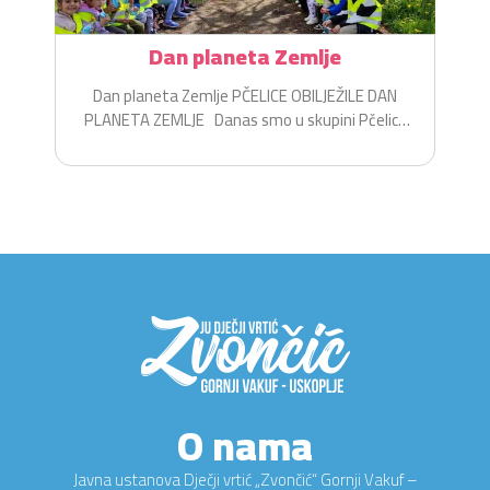
Dan planeta Zemlje
Dan planeta Zemlje PČELICE OBILJEŽILE DAN
PLANETA ZEMLJE Danas smo u skupini Pčelice
na zabavan i...
O nama
Javna ustanova Dječji vrtić „Zvončić“ Gornji Vakuf –