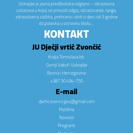
Uskoplje je javna predškolska odgojno – obrazovna
ustanova u kojoj se provodi odgoj, obrazovanje, njega,
zdravstvena zaštita, prehrana i skrb o djeci od 3 godine
do polaska u osnovnu školu....
KONTAKT
JU Dječji vrtić Zvončić
Kralja Tomislava bb.
Gornji Vakuf- Uskoplje
Bosna i Hercegovina
+387 30 494-750
E-mail
djvrticzvoncicgvu@gmail.com
Početna
Novosti
Programi